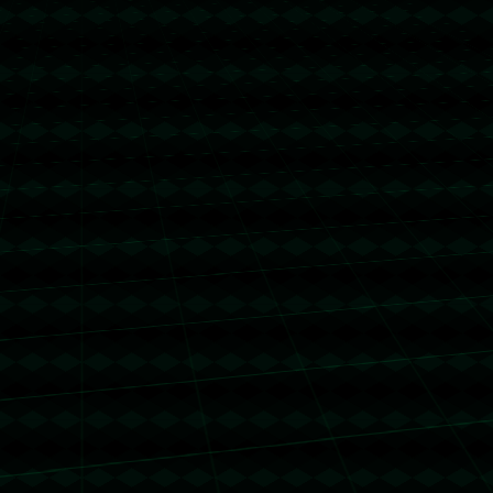
惨案！开拓者大胜黄蜂53分创联盟本季第3大分差 快船狂胜59分居首.
2026-02-07
海港19岁小将李新翔独中三元，助上海上港3-3绝平青岛.
2026-02-07
关于我们
产品中心
新闻资讯
工程案例
公司专利
联系我们
0512-7459184
18879293484
Copyright 2024
AC米兰体育官网入口-AC Milan
All Rights by
ac米兰中国官网
地址：云南省西双版纳傣族自治州勐腊县西双版纳磨憨经济开发区