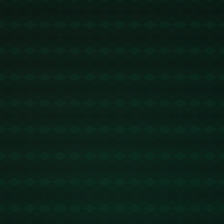
### 上海首节稳握主动权，进攻与防守兼备
从首节上场的状态来看，上海队显得格外专注。他们凭借高效的外
线投射和内线穿插，迅速确立了微弱的分差优势。尤其是在面对山
西强硬的防守时，上海的攻防切换策略显得十分流畅——快速传球
配合精准投篮频频得手。在小球战术越发重要的CBA赛场，这样的
表现不仅突出了球队的整体默契，还反映了对手难以阻挡的能力。