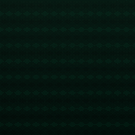
---
### 李添荣单节发力，新星抢眼成亮点
本场比赛的大亮点无疑是上海队的潜力新星**李添荣**。他在**首节
数据**中的表现令人惊喜：首发登场的他冷静控场，不仅依靠犀利的
突破和精准的投篮斩获**8分**，还在篮板与助攻上展现了全能的一
面。这对于一位年轻球员来说实属不易，尤其是在与山西队的激烈
对抗中，李添荣展现出的冷静和大局观，更是未来巨星潜力的体
现。
案例分析：其实，李添荣并非第一次在关键舞台上有如此亮眼的发
挥。在上赛季的几场关键比赛中，他也曾利用自己的稳定输出，多
次帮助上海队扭转局势。比如2022赛季的一场常规赛，他在末节的
连续得分直接为球队逆转了局势。类似的案例无疑证明，这位年轻
球员早已不是新人，而是逐步成长为能挑起大梁的重要一环。
据数据统计，李添荣的场均得分和助攻数近年来始终稳步上升，这
与他的努力和球队对他的栽培不无关系。或许，李添荣已经在迈向