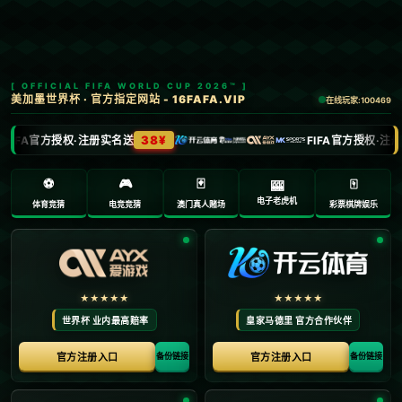
公司新闻
常见问题
欧冠皇家社会vs巴黎比分预测最新结果分析 姆巴佩
有望率队轻松晋级八强.
发布时间：2026-02-09
人气：
# 欧冠皇家社会vs巴黎比分预测最新结果分析 姆巴佩有望率队轻松
晋级八强
欧冠小组赛的激烈角逐总能激起无数球迷的热情，而这一场皇家社