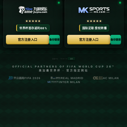
中稳固发展。近期，深圳青年人官方宣布与胡明等三位重要球员完
成续约，这一举措无疑显示了球队在提升阵容稳定性和实力方面的
决心。
*深圳青年人足球俱乐部*的决策者意识到，要在竞争激烈的中甲联赛
中站稳脚跟，不仅需要新生力量的注入，还需保持原有阵容的稳定
性与竞争力。通过与胡明及其他两位球员的续约，球队确保了自己
的核心竞争力。这不仅代表着球队对这些球员过去表现的肯定，也
是对他们未来潜力的高度认可。