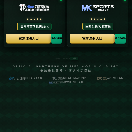
在NBA的竞技场上，球员和球队之间的信任关系至关重要。然而，**
克里斯-米德尔顿**最近坦言，他感受到密尔沃基雄鹿队对他的信心
似乎已经减退。**这一表态不仅引发了体育界的广泛关注，也让球迷
们开始担心雄鹿队的未来前景。**本文将探讨**米德尔顿感受到的变
化原因，以及这种动态可能对雄鹿队产生的影响。**
**克里斯-米德尔顿的角色与贡献**