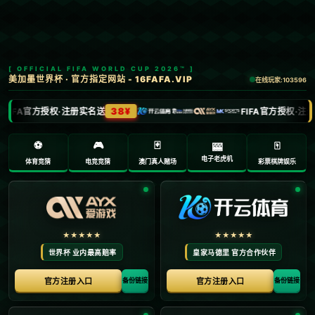
公司新闻
常见问题
克里斯-米德尔顿坦言雄鹿队对他的信心已不再.
发布时间：2026-02-09
人气：
**前言**