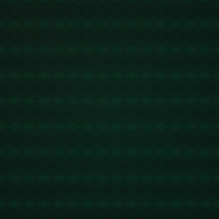
在没有托马斯的情况下，教练组必须做出应对方案。目前，阿森纳
阵中有几位球员可能被推上前台，比如格拉尼特·扎卡和新星阿尔伯
特·桑比·洛孔加。然而，这两名球员各有特点和局限。扎卡以他的防
守凶悍和传球能力为人称道，但偶尔的纪律问题令人担忧。洛孔加
则才华横溢，但在与顶级球队交锋的经验上还有所欠缺。
**战术上的调整**
面对托马斯的缺席，阿森纳或许需要在战术上做出一定调整。**阿尔
特塔**可能会选择采用更为保守的**战术策略**，加强中后场的人数
配置，以弥补托马斯不在时的防守漏洞。此外，利用边路的速度和
突破能力，避免中路控球不足导致的被动局面，或许也是一个可行
的方案。