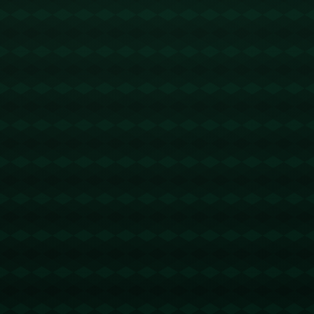
**对阵利兹联和利物浦的挑战**
利兹联以其高强度的比赛节奏和不知疲倦的奔跑著称，对阿森纳中
场的压力可想而知。而利物浦的实力则更上一层楼，他们拥有强大
的中场控制力和攻击线，托马斯的缺席，将使阿森纳在这些比赛中
面临严峻考验。
**总结分析**