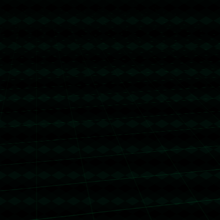
惨案！开拓者大胜黄蜂53分创联盟本季第3大分差 快船狂胜59分居首.
2026-02-07
海港19岁小将李新翔独中三元，助上海上港3-3绝平青岛.
2026-02-07
关于我们
产品中心
新闻资讯
工程案例
公司专利
联系我们
0512-7459184
18879293484
Copyright 2024
AC米兰体育官网入口-AC Milan
All Rights by
ac米兰中国官网
地址：云南省西双版纳傣族自治州勐腊县西双版纳磨憨经济开发区