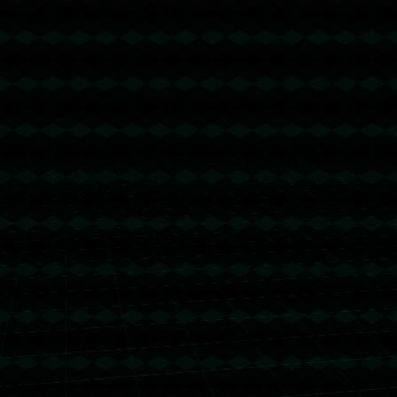
港珠澳半馬｜田總主席：今屆不用擔心洗手間 多名特邀跑手參賽.
2026-02-09
利物浦名宿：傑拉德已經準備好隨時準備接班克洛普.
2026-02-09
欧冠皇家社会vs巴黎比分预测最新结果分析 姆巴佩有望率队轻松晋级八强.
2026-02-08
克里斯-米德尔顿坦言雄鹿队对他的信心已不再.
2026-02-08
惨案！开拓者大胜黄蜂53分创联盟本季第3大分差 快船狂胜59分居首.
2026-02-07
海港19岁小将李新翔独中三元，助上海上港3-3绝平青岛.
2026-02-07
关于我们
产品中心
新闻资讯
工程案例
公司专利
联系我们