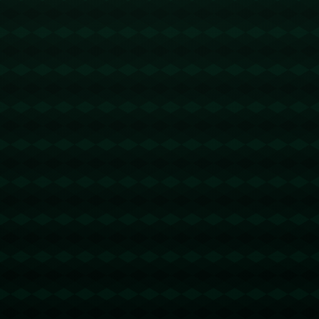
如果布恩迪亚加盟勒沃库森，这不仅是对球队实力的提升，也可能
是球员职业生涯迈入新阶段的转折点。布恩迪亚的技术特点非常契
合勒沃库森的进攻体系——快速反击与控制球权相结合。在主教练
阿隆索的调教下，这位阿根廷球员有望发挥出自己最大的潜能。