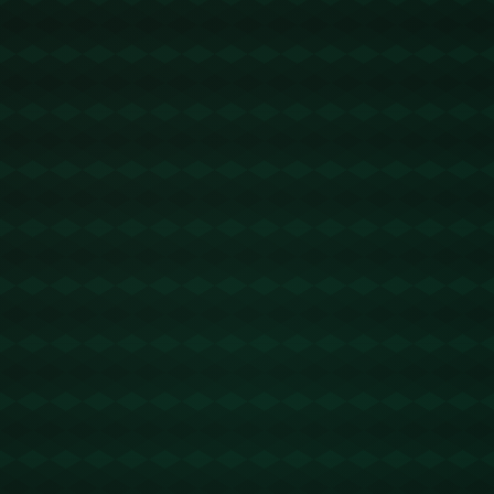
**“中国运动员为什么这么强？因为他们吃得了常人吃不了的苦。”**
这是国际媒体对中国运动员的一句经典评价。从林丹到朱婷，再到
苏炳添，许多中国运动员从零起步，用汗水堆砌成功。世界短跑劲
旅苏炳添曾在采访中提到，为了提高加速度，他每天凌晨5点起床进
行力量训练，双腿常常练到麻木甚至抽筋。
同样地，跳水女皇郭晶晶在走向巅峰的数年间，坚持每天模拟比赛