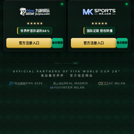
名前32位竟然全是中国运动员的消息，再次引发公众热议。**这样辉
煌的成绩背后，究竟凭什么？中国运动员到底强在哪里？**让我们一
起探讨这个现象，揭开事实背后的精彩故事。
### **中国体育底蕴深厚，体系化培养不可忽视**
早在建国初期，中国就确立了“体育强国”的战略目标。几十年来，中
国建立了一套系统化的“全运会-国家队-奥运会”培养模式。这一体系
覆盖运动员成长的方方面面，从青少年选拔，到专业训练，再到国
际赛场上的实践，每一步都环环相扣。**例如，在乒乓球等领域，中
国长时间霸占全球领先地位，甚至形成了“内战成主角”的独特现象。
**
这种体系的核心在于高强度的培养和精准的数据分析。每名运动员
的潜力挖掘、优劣势分析，乃至科研手段的融入，都让中国运动员
在竞技中拥有更多胜算。当中国乒乓球队屡屡包揽国际赛事金牌
时，**这绝非偶然，而是系统化工作的直接结果。**
### **不懈努力与“吃苦耐劳”的精神**