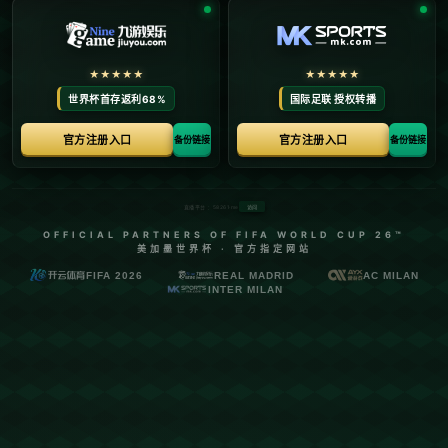
两组混双组合在该赛事首轮以出色表现击败来自台澳的强劲对手，
成功跻身16强，引起了广泛关注。
*赛事概述*
瑞士羽球公开赛不仅仅是球技的较量，更是策略与团队合作的体
现。赛事期间，来自不同国家的选手汇聚一堂，以争夺荣耀和提升
排名为目标。大马代表团一直以团结和高度的竞技水平著称，此次
在混双项目中的出色表现再次证明了他们的实力。