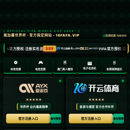
公司新闻
常见问题
瑞士羽球公开赛｜首圈分挫台澳组合 大马2混双跻身
16强.
发布时间：2026-02-09
人气：
**瑞士羽球公开赛首圈精彩对决：大马混双勇闯16强之路**
近年来，羽毛球运动在全球范围内迅速发展，瑞士羽球公开赛作为
其中一个重要赛事，一直吸引着各国顶尖选手的参与。今年，大马