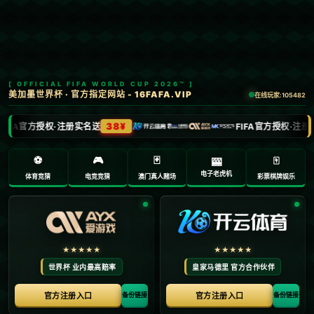
公司新闻
常见问题
字母哥第三節狂砍25分 大洛開玩笑稱：你還想讓我
說什麼 他就是地表最強.
发布时间：2026-02-09
人气：
# 字母哥第三节狂砍25分，大洛赞地表最强：MVP级超级表现的诠
释
**在NBA赛场上，有些球员就是天赋卓绝，每一次出场都能让人热血