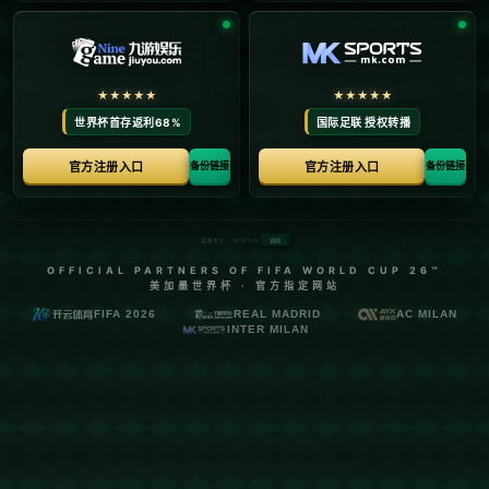
沸腾。而字母哥——扬尼斯·阿德托昆博无疑就是其中的佼佼者。近
日，在一场比赛中，他在第三节狂砍25分的惊艳表现，再次证明自
己是“地表最强”球员。队友布鲁克·洛佩兹（大洛）赛后打趣称：“你
还想让我说什么，他就是地表最强！”究竟是什么让字母哥一次又一
次用数据和表现征服球迷和队友呢？本文将带你深入探讨字母哥的
MVP级别表现和他的真正强大之处。**
---
## **字母哥的火热状态：第三节统治力无人能敌**