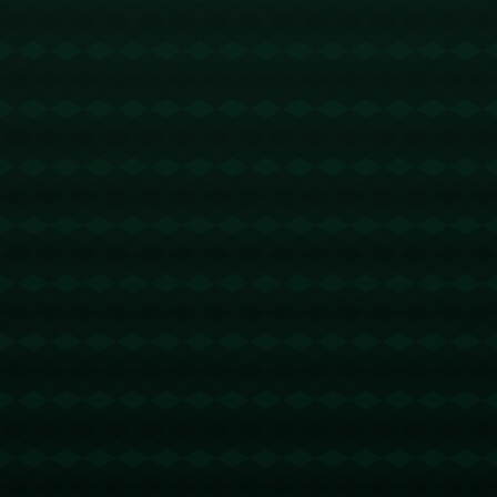
无论是赛场上的拼搏还是场下的低调，字母哥都展现出一名超级巨
星该有的品格。尤其是在球队面临逆境时，他总能站出来扭转局
势。这种抗压能力和领袖气质，也是为何布鲁克·洛佩兹会直接用“地
表最强”来形容他的关键原因。“地表最强”不仅仅指能力，更是无惧
考验的精神象征。
---
## 队友的玩笑背后：实力让所有人心悦诚服
值得注意的是，字母哥能够得到队友大洛这样的高度认可，不仅是
因为他的个人能力强悍，还因为他懂得如何“成就队友”。比赛中，当
对方开始对字母哥采取包夹时，他总能够迅速形成传球机会，让外
线射手如大洛和米德尔顿享受空位投篮的机会。正是这样的无私与
大局观，成全了扬尼斯作为一名超级巨星的完美形象。
布鲁克·洛佩兹在赛后提到：“每次看到他突破杀进篮下，或者在三分
线上果断出手，我心里只有一个想法——这家伙就是不可阻挡。”这
句夸张却饱含真情的评价，恰好点明了扬尼斯的与众不同。他的全