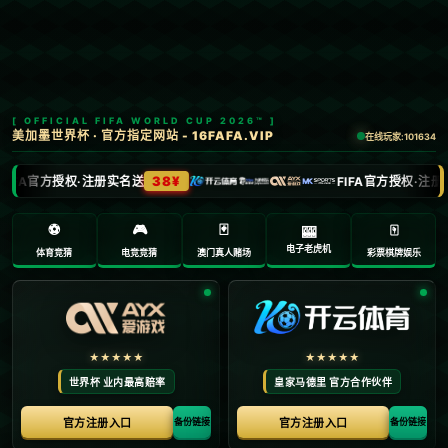
公司新闻
常见问题
23／24賽季歐聯第1輪林茨1-3利物浦 迪亞斯造點努
涅斯傳射 利物浦逆轉取開門紅！.
发布时间：2026-02-09
人气：
**利物浦逆转林茨：努涅斯传射，迪亚斯造点助力红军欧联开门红**
随着2023/24赛季欧联杯小组赛的正式开打，英超豪门利物浦在首轮
比赛中客场挑战奥地利劲旅林茨。尽管开局不利，红军凭借迪亚斯