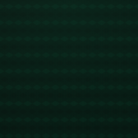
### **努涅斯状态火热，传射建功锁定胜局**
如果说迪亚斯的造点为利物浦点燃反击之火，那么达尔文·努涅斯的
全场表现则直接决定了比赛的走向。**站在点球点前的努涅斯冷静罚
中，为球队扳平比分**——这是他本赛季个人欧联的首粒进球。随
后，他更是在一次快速反击中送出精准传球，助攻琼斯轻松破门。
努涅斯近来的**状态提升**不仅缓解了利物浦锋线上竞争的压力，也
让球迷看到了这位乌拉圭前锋逐渐兑现潜力的希望。
努涅斯的表现不仅体现了他在门前的杀手本能，同时也展示了他其
实能以“团队型球员”的角色参与构建进攻。传射俱佳的他在本场比赛
中无疑是全场最佳。
### **克洛普的战术调整功不可没**
本场比赛中，克洛普的战术调整起到了关键性作用。**面对林茨上半