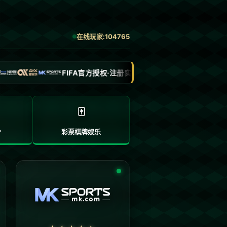
全国咨询热线：
0512-7459184