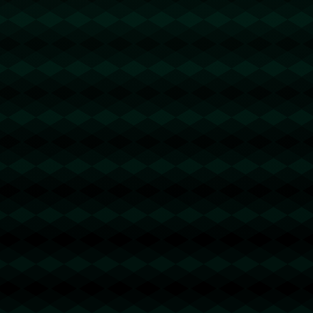
神和纪律仍然是任何运动的基础。NBA致力于维护球员、教练以及观
重彼此是每一位参与者都需牢记的。
其执行的重要性，保证未来的比赛能在一个既公平又不失激烈的氛围中
决方案的一个重要案例，为体育竞技的有序发展提供新的灵感。
下一篇 : [NBA]布里奇斯独得30分 活塞战胜黄蜂.
返回列表
09
利物浦名宿：傑拉德已經準備好隨時準備接班克洛普.
2026-02-09
08
克里斯-米德尔顿坦言雄鹿队对他的信心已不再.
2026-02-08
07
海港19岁小将李新翔独中三元，助上海上港3-3绝平青岛.
2026-02-07