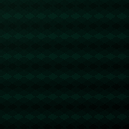
*
电话：
*
邮箱：
*
内容：
提交信息