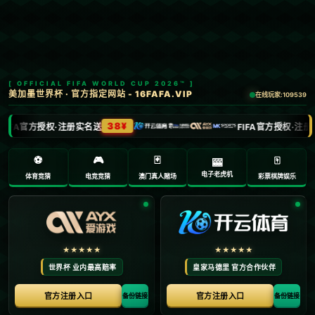
公司新闻
常见问题
3日NBA前瞻：火箭送爵士7连败？亚历山大剑指11
连胜+29胜1负神迹.
发布时间：2026-02-09
人气：
**3日NBA前瞻：火箭送爵士7连败？亚历山大剑指11连胜+29胜1负
神迹**
*NBA赛程再掀风云，东西部季后赛争夺愈演愈烈。3日的比赛中，