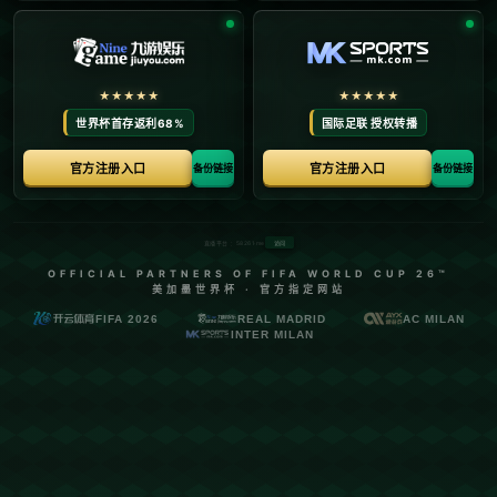
两场焦点对决格外引人关注：火箭是否能够完成对爵士的“绝杀”，送
对手“7连败”，而雷霆核心亚历山大则力争率队继续高歌猛进，挑战
个人和球队的神奇记录。随着赛季临近中期，各队争夺局势愈发白
热化，今天的赛前分析定会让你对比赛充满期待。*
---