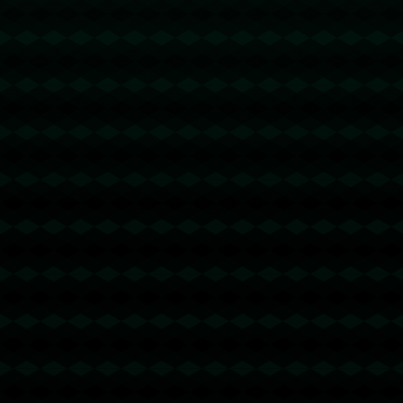
上一篇 : 律师张冰：团队律师代理沧州雄狮案件今天在沧州劳动仲裁开庭.
下一篇 : 八卦手势图片八卦纳甲口诀八卦五行对照表.
推荐新闻
返回列表