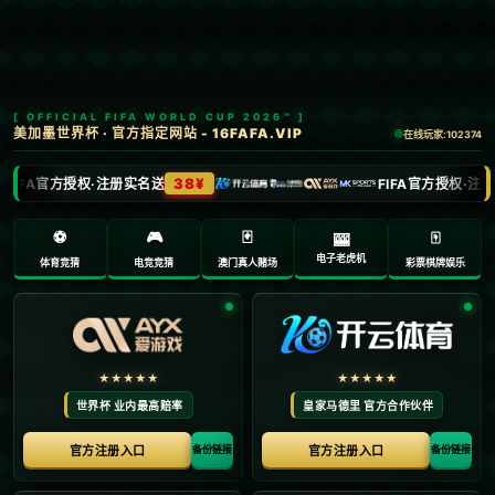
公司新闻
常见问题
步履维艰，勇士队复兴之路或许从下个赛季才真正开
始！.
发布时间：2026-02-09
人气：
**步履维艰，勇士队复兴之路或许从下个赛季才真正开始！**
在过去几年里，金州勇士队曾是一支令全联盟畏惧的超级球队。他
们凭借强大的阵容、成熟的战术以及史无前例的化学反应缔造了王