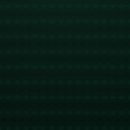
### **案例分析：湖人队复兴的镜鉴**