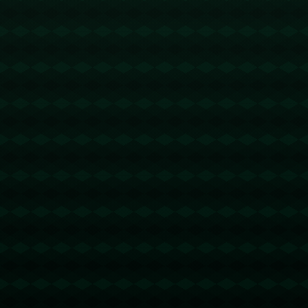
若我们将目光投向勇士队的兄弟球队——洛杉矶湖人队，会发现类
似的复兴路径。湖人在经历了多年的低谷后，通过精准选秀和关键
交易得以重新崛起，最终在2020年成功夺得总冠军。**湖人的崛起
告诉我们：一支球队需要多方面的支持，包括管理层的智慧决策、
年轻球员的成长以及老将的稳定发挥，勇士队完全可以从中汲取经
验。**
就勇士队而言，下个赛季可能会成为他们真正转折的关键时刻。管
理层已表态计划深度调整阵容，同时通过交易和选秀增加更多的可
用资源。在明确球队未来发展方向后，这支昔日的王者或将在不久
的未来重回巅峰。
### **展望未来：金州王朝能否归来**