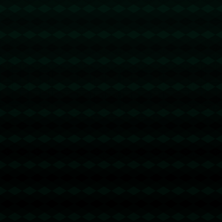
虽然本赛季对于勇士球迷而言充满了遗憾，但他们对未来仍然怀有
希望。不论是库里、克莱的老将力量，还是库明加、普尔的年轻血
液，勇士队都拥有复兴的潜力。金州的步履维艰不是结束，而是重
新开始的前奏。或许，下个赛季才是让全联盟再次感到震撼的时
候。
上一篇 : 东部首个60胜还得再等等！骑士不敌活塞后 战绩来到59胜15负.
下一篇 : 新赛季中超更名 李海新主哨新赛季中超揭幕战.
推荐新闻
返回列表