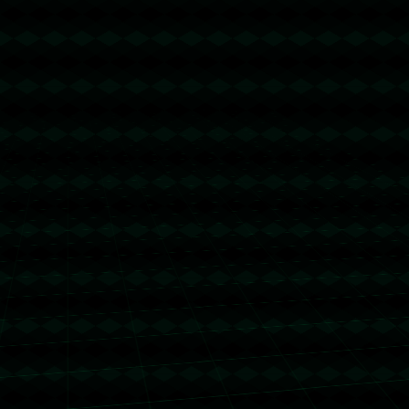
港珠澳半馬｜田總主席：今屆不用擔心洗手間 多名特邀跑手參賽.
2026-02-09
利物浦名宿：傑拉德已經準備好隨時準備接班克洛普.
2026-02-09
欧冠皇家社会vs巴黎比分预测最新结果分析 姆巴佩有望率队轻松晋级八强.
2026-02-08
克里斯-米德尔顿坦言雄鹿队对他的信心已不再.
2026-02-08
惨案！开拓者大胜黄蜂53分创联盟本季第3大分差 快船狂胜59分居首.
2026-02-07
海港19岁小将李新翔独中三元，助上海上港3-3绝平青岛.
2026-02-07
关于我们
产品中心
新闻资讯
工程案例
公司专利
联系我们
0512-7459184