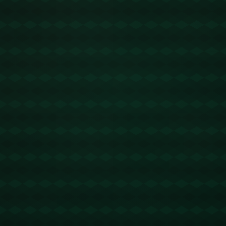
### **首发解析：中国队新组合发力，王大雷注重心理调动**
中国队首发名单中，王大雷的队长身份格外引人注目。王大雷的稳
定发挥和场上大局观，无疑将为球队提供重要支撑。作为队长，他
不仅需要在**球场内充当“指挥官”角色**，更要在心理层面帮助队友
减轻压力。与泰国队相比，中国队在高压比赛下的表现稳定性一直
是个隐忧，而王大雷的经验正是弥补短板的关键。
同时，锋线的阿兰与费南多备受瞩目。这两名归化球员在中超联赛
中都有着可圈可点的表现，阿兰的门前嗅觉和费南多的边路突破能
力，完全有可能撕开泰国防线。尤其是面对泰国队身高不足、对抗
能力稍显薄弱的一线防守，**阿兰的制空和费南多的冲击力无疑是决
定胜负的关键武器。**