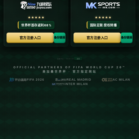
如同是坐上了过山车。最近一场高潮迭起的比赛中，*勒布朗·詹姆斯
*以一记关键绝杀帮助洛杉矶湖人击败对手，这不仅让湖人跃升至西
部第4的位置，同时也改变了整个西部的格局。今天，我们就来分析
一下这一战对湖人、快船及勇士这三支球队赛季表现的深远影响。
**詹姆斯的关键时刻**
这场比赛无疑再次证明了*詹姆斯*的伟大。作为湖人的灵魂人物，他
在关键时刻的不凡表现再一次赢得了球迷和媒体的喝彩。詹姆斯以
超强的领袖气质带领湖人奋勇前进，赢得了至关重要的一胜。湖人
凭借这场胜利，一跃进入西部积分榜的前四名，将自己置于一个更
加有利的位置，为即将到来的季后赛奠定基础。
**快船的迅猛追击**
与此同时，不得不提的是，洛杉矶快船的崛起同样让人瞩目。随着
健康问题的缓解和战术的优化，快船近期表现出了强大的竞争力。
他们不仅成功逼近前六，更在与直接竞争对手的对战中屡创佳绩。
这一强劲的表现显示出快船具备挑战更高排名的潜力。例证之一是