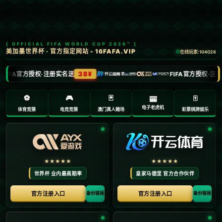
公司新闻
常见问题
詹皇绝杀助湖人跃升西部第4, 快船飙升第6, 勇士跌入
附加赛区.
发布时间：2026-02-09
人气：
**詹姆斯终结时刻助力湖人跃升至西部第4，快船迅猛追赶到第6，勇
士却跌入附加赛区：NBA赛季大洗牌**
在本赛季的NBA西部赛区中，竞争变得异常激烈，球队排名的起伏