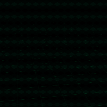
惨案！开拓者大胜黄蜂53分创联盟本季第3大分差 快船狂胜59分居首.
2026-02-07
海港19岁小将李新翔独中三元，助上海上港3-3绝平青岛.
2026-02-07
关于我们
产品中心
新闻资讯
工程案例
公司专利
联系我们
0512-7459184
18879293484
Copyright 2024
AC米兰体育官网入口-AC Milan
All Rights by
ac米兰中国官网
地址：云南省西双版纳傣族自治州勐腊县西双版纳磨憨经济开发区