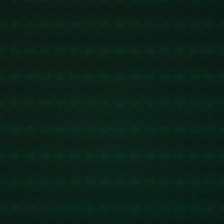
天赋上的代表人物。在大学时代，他以出色的身体条件和全面的技
术立刻登上了球探的“天才榜”。尤其是他的篮板球能力和二次进攻意
识，让人们对他的NBA未来充满期待。然而，进入联盟后，虽然巴
格利仍有闪光时刻，但伤病问题和球队适配性的挑战使他未能完全
兑现预期。
反观**德安德烈·艾顿**（Deandre Ayton），作为2018年的状元秀，
天赋也是毋庸置疑。他身高臂长，具备传统中锋的低位进攻，同时
兼具中距离投篮能力。然而，尽管无可挑剔的身体工具让他获得了
许多机会，但他在团队影响力上的体现却饱受质疑。艾顿的故事进
一步让我们思考一个问题：仅有天赋能否让球员持续成功？答案显
然还需更多的实践和时间来揭晓。
### **成就的背后：努力与环境的重要性**
对比之下，2018届的三号秀 **卢卡·东契奇**（Luka Dončić）似乎打
破了“天赋论”的思维定式。虽然他的篮球智商高且技术细腻，但在选
秀时，仍有部分球探认为他的身体天赋不足以统治NBA。然而，在
职业生涯短短几年内，东契奇凭借*非凡的比赛理解力和杀手直觉*，