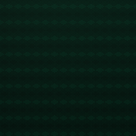
迅速完成了从欧洲联赛明星到NBA超级巨星的蜕变。这背后，除了
个人努力的加持，还离不开达拉斯独行侠为他量身打造的体系和团
队支持。
另一位值得关注的球员是**谢伊·吉尔杰斯-亚历山大**（Shai
Gilgeous-Alexander）。在选秀时，他赢得了“潜力股”的称号，但并
未被认为是顶尖天赋玩家。然而，他凭借*持续的努力提升和团队适