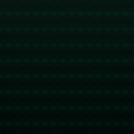
配*，逐渐成长为联盟顶级后卫之一。尤其是在雷霆队，他成为了球
队核心力量，这一事实证明：即便天赋落后于一些同届球员，他依
然凭借努力和正确的环境实现了非凡的成就。
### **案例分析：东契奇与特雷·杨的“天赋PK”**