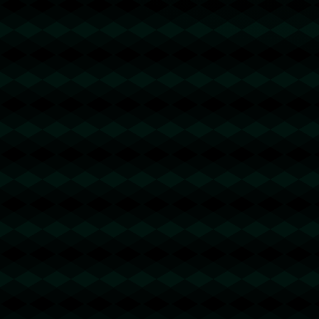
上一篇 : 德利赫特：輸球是因為我 染紅前已控制了比賽.
推荐新闻
港珠澳半馬｜田總主席：今屆不用擔心洗手間 多名特邀跑手參賽.
2026-02-
欧冠皇家社会vs巴黎比分预测最新结果分析 姆巴佩有望率队轻松晋级八强.
2026-02-
惨案！开拓者大胜黄蜂53分创联盟本季第3大分差 快船狂胜59分居首.
2026-02-