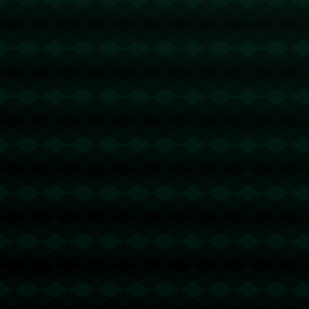
食。正是这样的生活方式，让她在运动之外找到了一份心灵
巩立姣用她独一无二的方式诠释着“**珍惜与享受**”的含
而每一段旅程都可以成为享受的理由。在她的引领下，我们