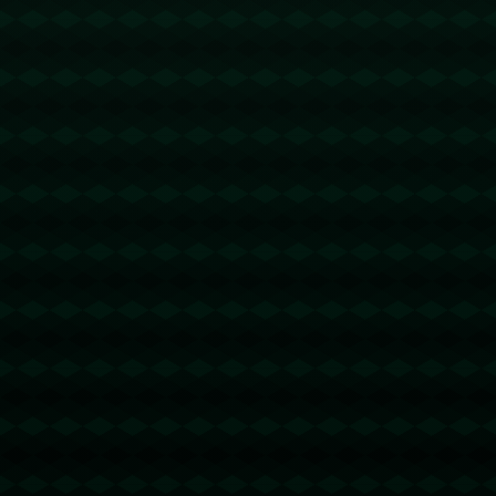
中国男子4X100接力队的奖牌递补，如果最终确认，无疑延续了这
一裁决模式。这也提醒中国体育界，无论在何种项目中，必须严守
规则底线，在竞争中追求纯粹的体育精神。
### **结语**
随着此次国际体育仲裁庭的回应，我们离奖牌递补的真相更近一