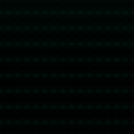
步。这次事件不仅关注奖牌归属，更让人思考体育规则与公平竞争
的深刻意义。未来，中国田径队不仅需要专注成绩，更需守护体育
精神，从而真正站稳世界舞台。
上一篇 : 铅球名将巩立姣：比一场少一场，学会珍惜与享受.
下一篇 : 两连胜重回第九！浓眉18+7+5，出战时4胜0负，汤神第10次200+三分.
推荐新闻
返回列表
港珠澳半馬｜田總主席：今屆不用擔心洗手間 多名特邀跑手參賽.
2026-02-09