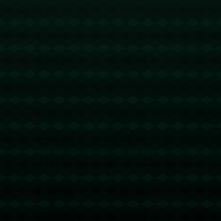
球而非投篮。
### 案例分析：社交媒体对比
从社交媒体反应来看，兰德尔的出色表现无疑为他赢得了更多关
注。在推特和Instagram等平台上，兰德尔的精彩片段被多次转发和
点赞，球迷们对他的称赞不仅局限于数据，更在于他的领导力和不