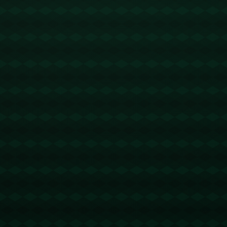
### 勇士的策略：一箭三雕
相较于森林狼的个人秀，勇士则通过团队协作与策略实现了**一箭三
雕**的效果。勇士主帅在本场比赛中进行了多次战术调整，这些调整
不仅限制了森林狼得分，也最大化了勇士的进攻效率。
- **首先，增加替补球员的出场时间**。在上半场，勇士教练大胆地
将更多的时间交给替补球员，以便让主力球员在下半场保持良好的
体力。这一策略收到了良好的效果，勇士的多名替补球员在关键时
刻表现出了惊人的稳定性。
- **其次，强化三分球战术**。勇士队素来以三分球见长，他们在本
场比赛中继续发扬了这一优势，以精准的外线投篮不断蚕食森林狼
的防线。
- **最后，集中防守限制对方核心球员**。勇士通过联防策略，重点
限制兰德尔在挡拆中的突破能力，使其在上半场不得不多次选择传