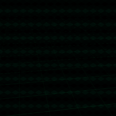
惨案！开拓者大胜黄蜂53分创联盟本季第3大分差 快船狂胜59分居首.
2026-02-07
海港19岁小将李新翔独中三元，助上海上港3-3绝平青岛.
2026-02-07
关于我们
产品中心
新闻资讯
工程案例
公司专利
联系我们
0512-7459184
18879293484
Copyright 2024
AC米兰体育官网入口-AC Milan
All Rights by
ac米兰中国官网
地址：云南省西双版纳傣族自治州勐腊县西双版纳磨憨经济开发区